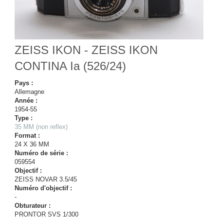
ZEISS IKON - ZEISS IKON
CONTINA Ia (526/24)
Pays :
Allemagne
Année :
1954-55
Type :
35 MM (non reflex)
Format :
24 X 36 MM
Numéro de série :
059554
Objectif :
ZEISS NOVAR 3.5/45
Numéro d'objectif :
-
Obturateur :
PRONTOR SVS 1/300