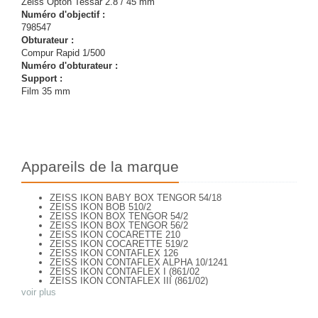
Zeiss Opton Tessar 2.8 / 45 mm
Numéro d'objectif :
798547
Obturateur :
Compur Rapid 1/500
Numéro d'obturateur :
Support :
Film 35 mm
Appareils de la marque
ZEISS IKON BABY BOX TENGOR 54/18
ZEISS IKON BOB 510/2
ZEISS IKON BOX TENGOR 54/2
ZEISS IKON BOX TENGOR 56/2
ZEISS IKON COCARETTE 210
ZEISS IKON COCARETTE 519/2
ZEISS IKON CONTAFLEX 126
ZEISS IKON CONTAFLEX ALPHA 10/1241
ZEISS IKON CONTAFLEX I (861/02
ZEISS IKON CONTAFLEX III (861/02)
ZEISS IKON CONTAFLEX IV
voir plus
ZEISS IKON CONTAFLEX PRIMA
ZEISS IKON CONTAFLEX SUPER (10,1271)
ZEISS IKON CONTAFLEX SUPER (NEW STYLE) 10.1262