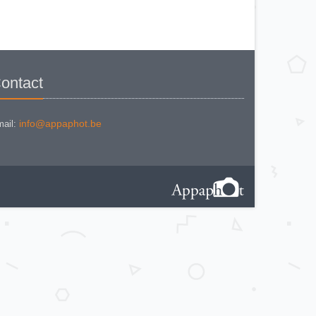
(861/02)
ZEISS IKON CONTAFLEX IV
ZEISS IKON CONTAFLEX PRIMA
ZEISS IKON CONTAFLEX SUPER
(10,1271)
ZEISS IKON CONTAFLEX SUPER
(NEW STYLE) 10.1262
ZEISS IKON CONTAFLEX SUPER
B - VALISETTE
ontact
ZEISS IKON CONTAFLEX SUPER
B (10,1272)
ZEISS IKON CONTAFLEX SUPER
B (10,1272)
ZEISS IKON CONTAFLEX SUPER
info@appaphot.be
ail:
BC (10,1273)
ZEISS IKON CONTAREX BULLS
EYE (10.2401)
ZEISS IKON CONTAX I e
ZEISS IKON CONTAX II (543/24)
ZEISS IKON CONTAX III
ZEISS IKON CONTAX III (2)
ZEISS IKON CONTAX III a
ZEISS IKON CONTESSA 35 533/24
ZEISS IKON CONTESSA 35
(533.24) Rigid
ZEISS IKON CONTESSA LKE
ZEISS IKON CONTESSAMAT
ZEISS IKON CONTESSAMAT STE
ZEISS IKON CONTINA (10.0626)
ZEISS IKON CONTINA Ia (526/24)
ZEISS IKON CONTINA Ic (10,0603)
ZEISS IKON CONTINA II 524/24
ZEISS IKON CONTINA Iia 527/24
ZEISS IKON CONTINA III 529/24 - 1
Zeiss Ikon Contina III 529/24 - 2