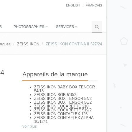
ENGLISH
FRANÇAIS
S
PHOTOGRAPHIES
SERVICES
arques
ZEISS IKON
ZEISS IKON CONTINA II 527/24
24
Appareils de la marque
ZEISS IKON BABY BOX TENGOR
54/18
ZEISS IKON BOB 510/2
ZEISS IKON BOX TENGOR 54/2
ZEISS IKON BOX TENGOR 56/2
ZEISS IKON COCARETTE 210
ZEISS IKON COCARETTE 519/2
ZEISS IKON CONTAFLEX 126
ZEISS IKON CONTAFLEX ALPHA
10/1241
ZEISS IKON CONTAFLEX I (861/02
voir plus
ZEISS IKON CONTAFLEX III