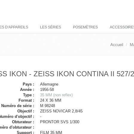
ES D'APPAREILS
LES SÉRIES
POSEMÈTRES
ACCESSOIRE
Accueil
M
SS IKON - ZEISS IKON CONTINA II 527/
Pays :
Allemagne
Année :
1956-58
Type :
35 MM (non reflex)
Format :
24 X 36 MM
Numéro de série :
M 98248
Objectif :
ZEISS NOVICAR 2,8/45
Numéro d'objectif :
-
Obturateur :
PRONTOR SVS 1/300
éro d'obturateur :
Support :
FILM 35 MM