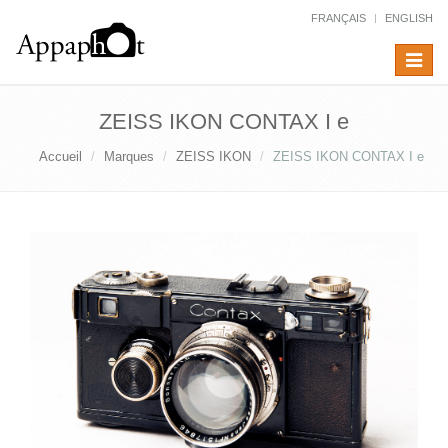
FRANÇAIS
ENGLISH
Toggle
navigat
ZEISS IKON CONTAX I e
Accueil
Marques
ZEISS IKON
ZEISS IKON CONTAX I e