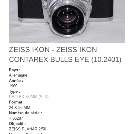
ZEISS IKON - ZEISS IKON
CONTAREX BULLS EYE (10.2401)
Pays :
Allemagne
Année :
1960
Type :
REFLEX 35 MM (SLR)
Format :
24 X 36 MM
Numéro de série :
T 85287
Objectif :
ZEISS PLANAR 2/50