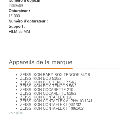
Numéro d'objectif :
2369569
Obturateur :
1/1000
Numéro d'obturateur :
Support :
FILM 35 MM
Appareils de la marque
ZEISS IKON BABY BOX TENGOR 54/18
ZEISS IKON BOB 510/2
ZEISS IKON BOX TENGOR 54/2
ZEISS IKON BOX TENGOR 56/2
ZEISS IKON COCARETTE 210
ZEISS IKON COCARETTE 519/2
ZEISS IKON CONTAFLEX 126
ZEISS IKON CONTAFLEX ALPHA 10/1241
ZEISS IKON CONTAFLEX I (861/02
ZEISS IKON CONTAFLEX III (861/02)
ZEISS IKON CONTAFLEX IV
voir plus
ZEISS IKON CONTAFLEX PRIMA
ZEISS IKON CONTAFLEX SUPER (10,1271)
ZEISS IKON CONTAFLEX SUPER (NEW STYLE) 10.1262
ZEISS IKON CONTAFLEX SUPER B - VALISETTE