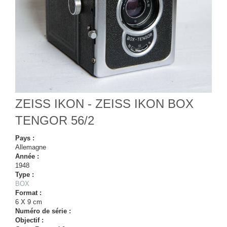
ZEISS IKON - ZEISS IKON BOX
TENGOR 56/2
Pays :
Allemagne
Année :
1948
Type :
BOX
Format :
6 X 9 cm
Numéro de série :
Objectif :