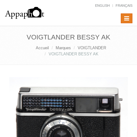
ENGLISH
FRANÇAIS
Toggle
navigat
VOIGTLANDER BESSY AK
Accueil
Marques
VOIGTLANDER
VOIGTLANDER BESSY AK