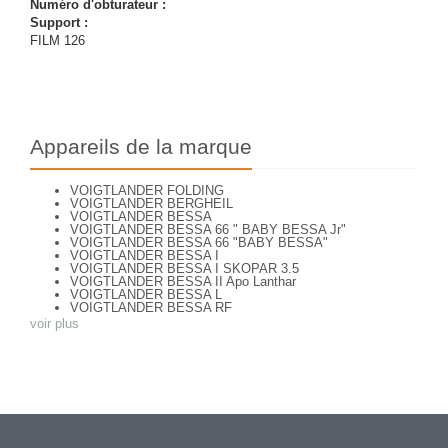
Numéro d'obturateur :
Support :
FILM 126
Appareils de la marque
VOIGTLANDER FOLDING
VOIGTLANDER BERGHEIL
VOIGTLANDER BESSA
VOIGTLANDER BESSA 66 " BABY BESSA Jr"
VOIGTLANDER BESSA 66 "BABY BESSA"
VOIGTLANDER BESSA I
VOIGTLANDER BESSA I SKOPAR 3.5
VOIGTLANDER BESSA II Apo Lanthar
VOIGTLANDER BESSA L
VOIGTLANDER BESSA RF
VOIGTLANDER BESSA VOIGTAR 4.5
voir plus
VOIGTLANDER BESSA VOIGTAR 6.3
VOIGTLANDER BESSAMATIC
VOIGTLANDER BESSAMATIC CS
VOIGTLANDER BESSY K
VOIGTLANDER BRILLANT
VOIGTLANDER BRILLANT
VOIGTLANDER BRILLANT ( focusing Compur)
VOIGTLANDER BRILLANT (focusing-Compur Rapid)
Voigtländer Klapp Camera