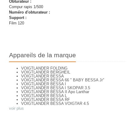
Obturateur :
Compur rapis 1/500
Numéro d'obturateur :
Support :
Film 120
Appareils de la marque
VOIGTLANDER FOLDING
VOIGTLANDER BERGHEIL
VOIGTLANDER BESSA
VOIGTLANDER BESSA 66 " BABY BESSA Jr"
VOIGTLANDER BESSA I
VOIGTLANDER BESSA I SKOPAR 3.5
VOIGTLANDER BESSA II Apo Lanthar
VOIGTLANDER BESSA L
VOIGTLANDER BESSA RF
VOIGTLANDER BESSA VOIGTAR 4.5
VOIGTLANDER BESSA VOIGTAR 6.3
voir plus
VOIGTLANDER BESSAMATIC
VOIGTLANDER BESSAMATIC CS
VOIGTLANDER BESSY AK
VOIGTLANDER BESSY K
VOIGTLANDER BRILLANT
VOIGTLANDER BRILLANT
VOIGTLANDER BRILLANT ( focusing Compur)