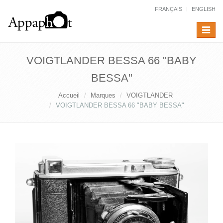
FRANÇAIS
ENGLISH
Toggle
navigat
VOIGTLANDER BESSA 66 "BABY
BESSA"
Accueil
Marques
VOIGTLANDER
VOIGTLANDER BESSA 66 "BABY BESSA"