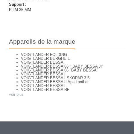
Support :
FILM 35 MM
Appareils de la marque
VOIGTLANDER FOLDING
VOIGTLANDER BERGHEIL
VOIGTLANDER BESSA
VOIGTLANDER BESSA 66 " BABY BESSA Jr"
VOIGTLANDER BESSA 66 "BABY BESSA"
VOIGTLANDER BESSA I
VOIGTLANDER BESSA I SKOPAR 3.5
VOIGTLANDER BESSA II Apo Lanthar
VOIGTLANDER BESSA L
VOIGTLANDER BESSA RF
VOIGTLANDER BESSA VOIGTAR 4.5
voir plus
VOIGTLANDER BESSA VOIGTAR 6.3
VOIGTLANDER BESSAMATIC
VOIGTLANDER BESSAMATIC CS
VOIGTLANDER BESSY AK
VOIGTLANDER BESSY K
VOIGTLANDER BRILLANT
VOIGTLANDER BRILLANT
VOIGTLANDER BRILLANT ( focusing Compur)
VOIGTLANDER BRILLANT (focusing-Compur Rapid)
Voigtländer Klapp Camera