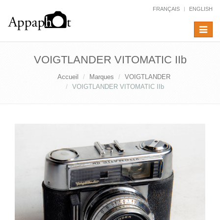
FRANÇAIS
ENGLISH
Toggle
navigat
VOIGTLANDER VITOMATIC IIb
Accueil
Marques
VOIGTLANDER
VOIGTLANDER VITOMATIC IIb