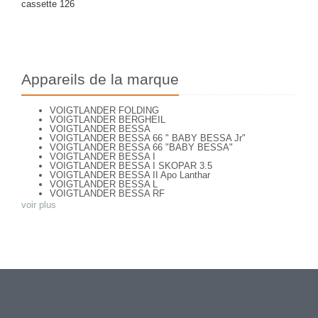
cassette 126
Appareils de la marque
VOIGTLANDER FOLDING
VOIGTLANDER BERGHEIL
VOIGTLANDER BESSA
VOIGTLANDER BESSA 66 " BABY BESSA Jr"
VOIGTLANDER BESSA 66 "BABY BESSA"
VOIGTLANDER BESSA I
VOIGTLANDER BESSA I SKOPAR 3.5
VOIGTLANDER BESSA II Apo Lanthar
VOIGTLANDER BESSA L
VOIGTLANDER BESSA RF
VOIGTLANDER BESSA VOIGTAR 4.5
voir plus
VOIGTLANDER BESSA VOIGTAR 6.3
VOIGTLANDER BESSAMATIC
VOIGTLANDER BESSAMATIC CS
VOIGTLANDER BESSY AK
VOIGTLANDER BESSY K
VOIGTLANDER BRILLANT
VOIGTLANDER BRILLANT
VOIGTLANDER BRILLANT ( focusing Compur)
VOIGTLANDER BRILLANT (focusing-Compur Rapid)
Voigtländer Klapp Camera
VOIGTLANDER PERKEO I
VOIGTLANDER PERKEO I VERSION 2