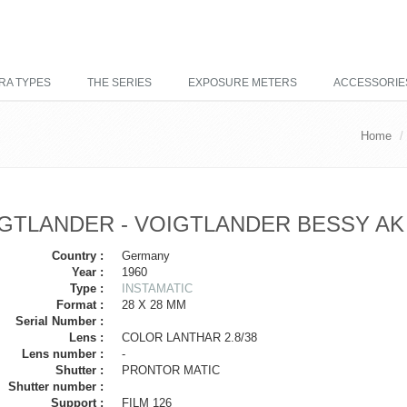
RA TYPES
THE SERIES
EXPOSURE METERS
ACCESSORIE
Home
GTLANDER - VOIGTLANDER BESSY AK
Country :
Germany
Year :
1960
Type :
INSTAMATIC
Format :
28 X 28 MM
Serial Number :
Lens :
COLOR LANTHAR 2.8/38
Lens number :
-
Shutter :
PRONTOR MATIC
Shutter number :
Support :
FILM 126