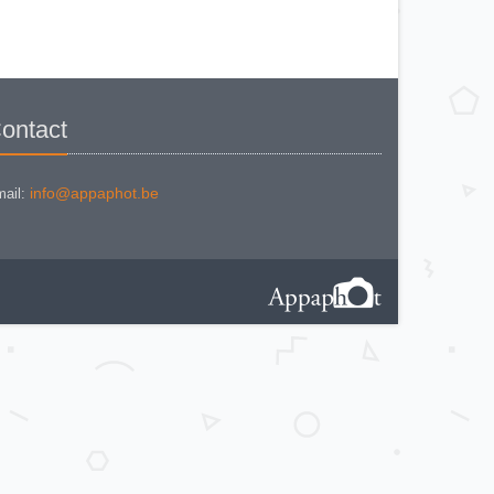
VOIGTLANDER BESSA L
VOIGTLANDER BESSA RF
VOIGTLANDER BESSA VOIGTAR
4.5
VOIGTLANDER BESSA VOIGTAR
6.3
VOIGTLANDER BESSAMATIC
VOIGTLANDER BESSAMATIC CS
VOIGTLANDER BESSY K
ontact
VOIGTLANDER BRILLANT
VOIGTLANDER BRILLANT
VOIGTLANDER BRILLANT (
focusing Compur)
VOIGTLANDER BRILLANT
info@appaphot.be
ail:
(focusing-Compur Rapid)
Voigtländer Klapp Camera
VOIGTLANDER PERKEO I
VOIGTLANDER PERKEO I
VERSION 2
VOIGTLANDER PERKEO II
VOIGTLANDER PROMINENT (1951)
Voigtländer Prominent (1953)
VOIGTLANDER ROLLFILM-
KAMERA
VOIGTLANDER SUPERB (1)
VOIGTLANDER SUPERB (2)
VOIGTLANDER VIRTUS
VOIGTLANDER VITESSA 126 CS
VOIGTLANDER VITESSA L
VOIGTLANDER VITESSA T
VOIGTLANDER VITO B
VOIGTLANDER VITO C
VOIGTLANDER VITO CD
VOIGTLANDER VITO CL
VOIGTLANDER VITO CLR