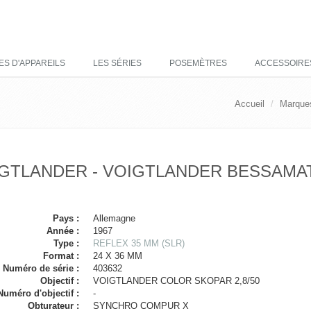
ES D'APPAREILS
LES SÉRIES
POSEMÈTRES
ACCESSOIRE
Accueil
Marque
GTLANDER - VOIGTLANDER BESSAMA
Pays :
Allemagne
Année :
1967
Type :
REFLEX 35 MM (SLR)
Format :
24 X 36 MM
Numéro de série :
403632
Objectif :
VOIGTLANDER COLOR SKOPAR 2,8/50
Numéro d'objectif :
-
Obturateur :
SYNCHRO COMPUR X