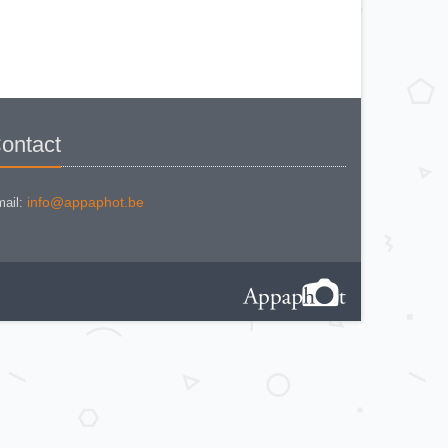
VOIGTLANDER BESSA L
VOIGTLANDER BESSA RF
VOIGTLANDER BESSA VOIGTAR
4.5
VOIGTLANDER BESSA VOIGTAR
6.3
VOIGTLANDER BESSAMATIC
VOIGTLANDER BESSY AK
VOIGTLANDER BESSY K
VOIGTLANDER BRILLANT
VOIGTLANDER BRILLANT
ontact
VOIGTLANDER BRILLANT (
focusing Compur)
VOIGTLANDER BRILLANT
(focusing-Compur Rapid)
Voigtländer Klapp Camera
info@appaphot.be
ail:
VOIGTLANDER PERKEO I
VOIGTLANDER PERKEO I
VERSION 2
VOIGTLANDER PERKEO II
VOIGTLANDER PROMINENT (1951)
Voigtländer Prominent (1953)
VOIGTLANDER ROLLFILM-
KAMERA
VOIGTLÄNDER SUPERB (1)
VOIGTLANDER SUPERB (2)
VOIGTLANDER VIRTUS
VOIGTLANDER VITESSA 126 CS
VOIGTLANDER VITESSA L
VOIGTLANDER VITESSA T
VOIGTLANDER VITO B
VOIGTLANDER VITO C
VOIGTLANDER VITO CD
VOIGTLANDER VITO CL
VOIGTLANDER VITO CLR