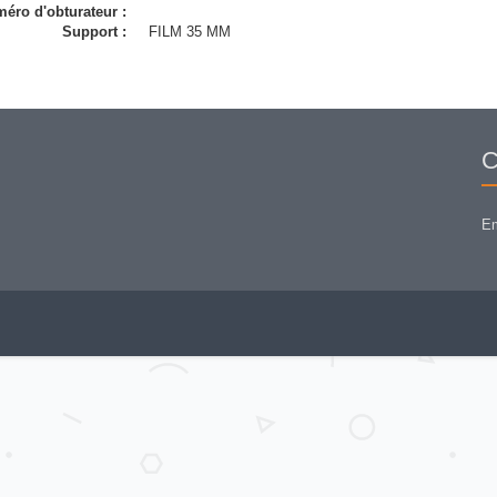
éro d'obturateur :
Support :
FILM 35 MM
C
Em