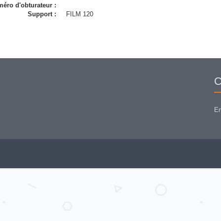
éro d'obturateur :
Support :
FILM 120
C
Em