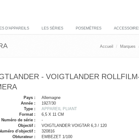
ES D'APPAREILS
LES SÉRIES
POSEMÈTRES
ACCESSOIRE
RA
Accueil
Marques
GTLANDER - VOIGTLANDER ROLLFILM
MERA
Pays :
Allemagne
Année :
1927/30
Type :
APPAREIL PLIANT
Format :
6,5 X 11 CM
Numéro de série :
-
Objectif :
VOIGTLANDER VOIGTAR 6,3 / 120
Numéro d'objectif :
320816
Obturateur :
EMBEZET 1/100