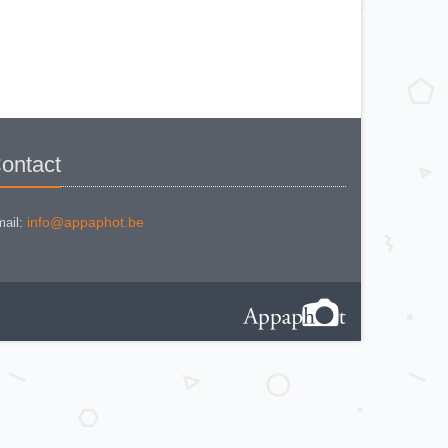
VOIGTLANDER BESSA L
VOIGTLANDER BESSA RF
VOIGTLANDER BESSA VOIGTAR
4.5
VOIGTLANDER BESSA VOIGTAR
6.3
VOIGTLANDER BESSAMATIC
VOIGTLANDER BESSAMATIC CS
VOIGTLANDER BESSY AK
VOIGTLANDER BESSY K
VOIGTLANDER BRILLANT
VOIGTLANDER BRILLANT
VOIGTLANDER BRILLANT (
ontact
focusing Compur)
VOIGTLANDER BRILLANT
(focusing-Compur Rapid)
Voigtländer Klapp Camera
info@appaphot.be
ail:
VOIGTLANDER PERKEO I
VOIGTLANDER PERKEO I
VERSION 2
VOIGTLANDER PERKEO II
VOIGTLANDER PROMINENT (1951)
Voigtländer Prominent (1953)
VOIGTLÄNDER SUPERB (1)
VOIGTLANDER SUPERB (2)
VOIGTLANDER VIRTUS
VOIGTLANDER VITESSA 126 CS
VOIGTLANDER VITESSA L
VOIGTLANDER VITESSA T
VOIGTLANDER VITO B
VOIGTLANDER VITO C
VOIGTLANDER VITO CD
VOIGTLANDER VITO CL
VOIGTLANDER VITO CLR
VOIGTLANDER VITO CLR