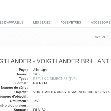
ES D'APPAREILS
LES SÉRIES
POSEMÈTRES
ACCESSOIRE
Accueil
GTLANDER - VOIGTLANDER BRILLANT
Pays :
Allemagne
Année :
1932
Type :
REFLEX 2 OBJECTIFS (TLR)
Format :
6 X 6 CM
Numéro de série :
-
Objectif :
VOIGTLANDER ANASTIGMAT VOIGTAR 1/7.7 f=7.5
Numéro d'objectif :
-
Obturateur :
1/50
éro d'obturateur :
Support :
FILM B2