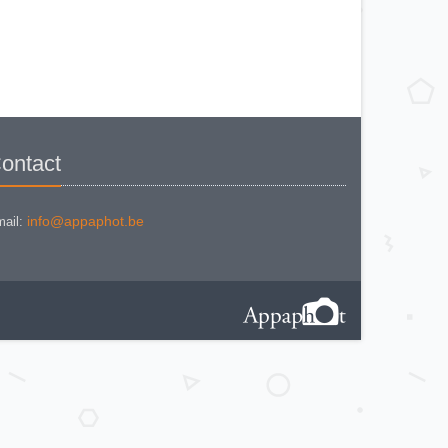
VOIGTLANDER BESSA L
VOIGTLANDER BESSA RF
VOIGTLANDER BESSA VOIGTAR
4.5
VOIGTLANDER BESSA VOIGTAR
6.3
VOIGTLANDER BESSAMATIC
VOIGTLANDER BESSAMATIC CS
VOIGTLANDER BESSY AK
VOIGTLANDER BESSY K
VOIGTLANDER BRILLANT
VOIGTLANDER BRILLANT (
ontact
focusing Compur)
VOIGTLANDER BRILLANT
(focusing-Compur Rapid)
Voigtländer Klapp Camera
VOIGTLANDER PERKEO I
info@appaphot.be
ail:
VOIGTLANDER PERKEO I
VERSION 2
VOIGTLANDER PERKEO II
VOIGTLANDER PROMINENT (1951)
Voigtländer Prominent (1953)
VOIGTLANDER ROLLFILM-
KAMERA
VOIGTLÄNDER SUPERB (1)
VOIGTLANDER SUPERB (2)
VOIGTLANDER VIRTUS
VOIGTLANDER VITESSA 126 CS
VOIGTLANDER VITESSA L
VOIGTLANDER VITESSA T
VOIGTLANDER VITO B
VOIGTLANDER VITO C
VOIGTLANDER VITO CD
VOIGTLANDER VITO CL
VOIGTLANDER VITO CLR