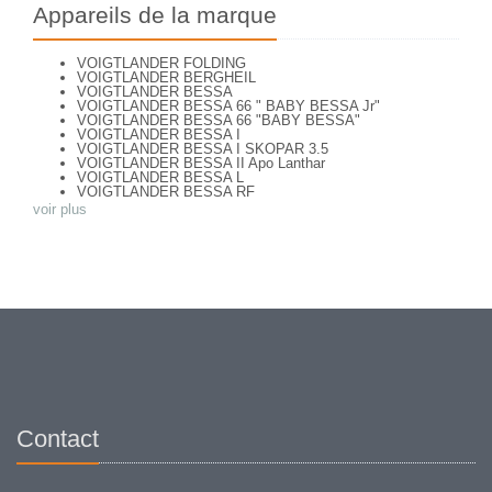
Appareils de la marque
VOIGTLANDER FOLDING
VOIGTLANDER BERGHEIL
VOIGTLANDER BESSA
VOIGTLANDER BESSA 66 " BABY BESSA Jr"
VOIGTLANDER BESSA 66 "BABY BESSA"
VOIGTLANDER BESSA I
VOIGTLANDER BESSA I SKOPAR 3.5
VOIGTLANDER BESSA II Apo Lanthar
VOIGTLANDER BESSA L
VOIGTLANDER BESSA RF
VOIGTLANDER BESSA VOIGTAR 4.5
voir plus
VOIGTLANDER BESSA VOIGTAR 6.3
VOIGTLANDER BESSAMATIC
VOIGTLANDER BESSAMATIC CS
VOIGTLANDER BESSY AK
VOIGTLANDER BESSY K
VOIGTLANDER BRILLANT
VOIGTLANDER BRILLANT
VOIGTLANDER BRILLANT ( focusing Compur)
VOIGTLANDER BRILLANT (focusing-Compur Rapid)
Voigtländer Klapp Camera
VOIGTLANDER PERKEO I
VOIGTLANDER PERKEO I VERSION 2
VOIGTLANDER PERKEO II
VOIGTLANDER PROMINENT (1951)
Voigtländer Prominent (1953)
Contact
VOIGTLANDER ROLLFILM-KAMERA
VOIGTLÄNDER SUPERB (1)
VOIGTLANDER SUPERB (2)
VOIGTLANDER VIRTUS
VOIGTLANDER VITESSA 126 CS