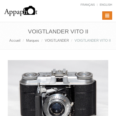
FRANÇAIS
ENGLISH
Toggle
navigat
VOIGTLANDER VITO II
Accueil
Marques
VOIGTLANDER
VOIGTLANDER VITO II