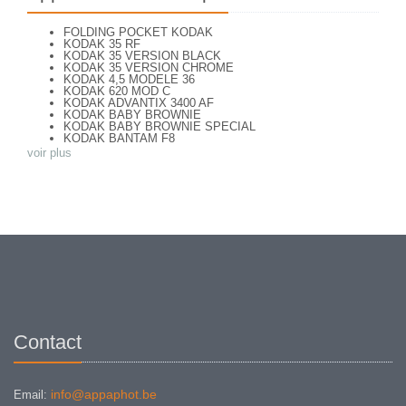
FOLDING POCKET KODAK
KODAK 35 RF
KODAK 35 VERSION BLACK
KODAK 35 VERSION CHROME
KODAK 4,5 MODELE 36
KODAK 620 MOD C
KODAK ADVANTIX 3400 AF
KODAK BABY BROWNIE
KODAK BABY BROWNIE SPECIAL
KODAK BANTAM F8
KODAK BANTAM SPECIAL (Déco)
voir plus
KODAK BR. JUNIOR 620 Mod 112
KODAK BROWNE FLASH CAMERA
KODAK BROWNIE 127
KODAK BROWNIE 127 CAMERA
KODAK BROWNIE FLASH B CAMERA
KODAK BROWNIE HOLIDAY FLASH
KODAK BROWNIE PLIANT SIX 16
KODAK BROWNIE REFLEX SYN.
KODAK BROWNIE SIX-20 MOD. E WITH FLASH
KODAK BROWNIE STARFLASH red
KODAK BULL'S EYE Nr 2 Mod. D
KODAK BULLS-EYE Nr 4 MOD. OF 1898
KODAK CAMEO
KODAK CAMEO MOTOR EX
KODAK CHEVRON
Contact
KODAK COLORSNAP 35
KODAK CRESTA
KODAK DISK 3500
KODAK DISK 4000
KODAK DUAFLEX II
info@appaphot.be
Email:
KODAK DUO 620