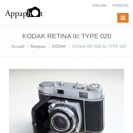
ENGLISH
FRANÇAIS
Toggle
navigat
KODAK RETINA IIc TYPE 020
Accueil
Marques
KODAK
KODAK RETINA IIc TYPE 020