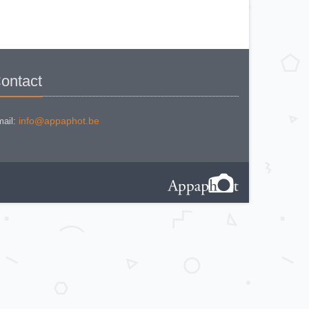
KODAK BROWNE FLASH CAMERA
KODAK BROWNIE 127
KODAK BROWNIE 127 CAMERA
KODAK BROWNIE FLASH B
CAMERA
KODAK BROWNIE HOLIDAY
FLASH
KODAK BROWNIE PLIANT SIX 16
KODAK BROWNIE REFLEX SYN.
ontact
KODAK BROWNIE SIX-20 MOD. E
WITH FLASH
KODAK BROWNIE STARFLASH red
KODAK BULL'S EYE Nr 2 Mod. D
KODAK BULLS-EYE Nr 4 MOD. OF
info@appaphot.be
ail:
1898
KODAK CAMEO
KODAK CAMEO MOTOR EX
KODAK CHEVRON
KODAK COLORSNAP 35
KODAK CRESTA
KODAK DISK 3500
KODAK DISK 4000
KODAK DUAFLEX II
KODAK DUO 620
KODAK EK 100
KODAK EK 160 EF
KODAK EK2 INSTANT CAMERA
KODAK EK6 INSTANT CAMERA
KODAK EKTRA 100 CAMERA
KODAK EKTRA 12
KODAK EKTRA 22 CAMERA
KODAK EKTRA 250 CAMERA
KODAK EKTRALITE 400
KODAK FOLDING POCKET (2)
KODAK FOLDING POCKET N°3