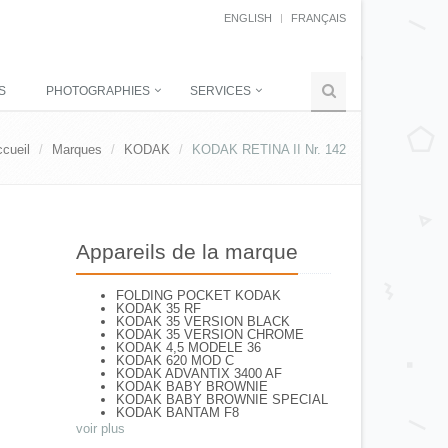
ENGLISH
FRANÇAIS
S
PHOTOGRAPHIES
SERVICES
cueil
Marques
KODAK
KODAK RETINA II Nr. 142
Appareils de la marque
FOLDING POCKET KODAK
KODAK 35 RF
KODAK 35 VERSION BLACK
KODAK 35 VERSION CHROME
KODAK 4,5 MODELE 36
KODAK 620 MOD C
KODAK ADVANTIX 3400 AF
KODAK BABY BROWNIE
KODAK BABY BROWNIE SPECIAL
KODAK BANTAM F8
KODAK BANTAM SPECIAL (Déco)
voir plus
KODAK BR. JUNIOR 620 Mod 112