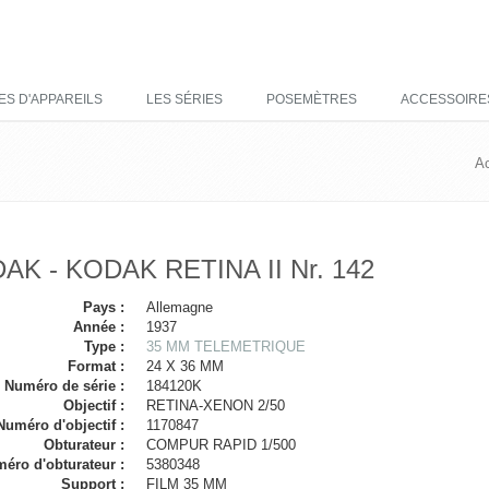
ES D'APPAREILS
LES SÉRIES
POSEMÈTRES
ACCESSOIRE
Ac
AK - KODAK RETINA II Nr. 142
Pays :
Allemagne
Année :
1937
Type :
35 MM TELEMETRIQUE
Format :
24 X 36 MM
Numéro de série :
184120K
Objectif :
RETINA-XENON 2/50
Numéro d'objectif :
1170847
Obturateur :
COMPUR RAPID 1/500
éro d'obturateur :
5380348
Support :
FILM 35 MM