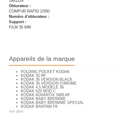
1981224
Obturateur :
COMPUR RAPID 1/500
Numéro d'obturateur :
Support :
FILM 35 MM
Appareils de la marque
FOLDING POCKET KODAK
KODAK 35 RF
KODAK 35 VERSION BLACK
KODAK 35 VERSION CHROME
KODAK 4,5 MODELE 36
KODAK 620 MOD C
KODAK ADVANTIX 3400 AF
KODAK BABY BROWNIE
KODAK BABY BROWNIE SPECIAL
KODAK BANTAM F8
KODAK BANTAM SPECIAL (Déco)
voir plus
KODAK BR. JUNIOR 620 Mod 112
KODAK BROWNE FLASH CAMERA
KODAK BROWNIE 127
KODAK BROWNIE 127 CAMERA
KODAK BROWNIE FLASH B CAMERA