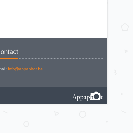
KODAK BROWNE FLASH CAMERA
KODAK BROWNIE 127
KODAK BROWNIE 127 CAMERA
KODAK BROWNIE FLASH B
CAMERA
KODAK BROWNIE HOLIDAY
FLASH
KODAK BROWNIE PLIANT SIX 16
KODAK BROWNIE REFLEX SYN.
KODAK BROWNIE SIX-20 MOD. E
WITH FLASH
KODAK BROWNIE STARFLASH red
KODAK BULL'S EYE Nr 2 Mod. D
ontact
KODAK BULLS-EYE Nr 4 MOD. OF
1898
KODAK CAMEO
KODAK CAMEO MOTOR EX
KODAK CHEVRON
info@appaphot.be
ail:
KODAK COLORSNAP 35
KODAK CRESTA
KODAK DISK 3500
KODAK DISK 4000
KODAK DUAFLEX II
KODAK DUO 620
KODAK EK 100
KODAK EK 160 EF
KODAK EK2 INSTANT CAMERA
KODAK EK6 INSTANT CAMERA
KODAK EKTRA 100 CAMERA
KODAK EKTRA 12
KODAK EKTRA 22 CAMERA
KODAK EKTRA 250 CAMERA
KODAK EKTRALITE 400
KODAK FOLDING POCKET (2)
KODAK FOLDING POCKET N°3