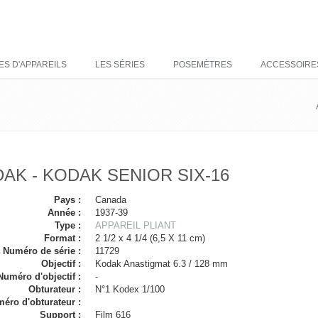
ES D'APPAREILS
LES SÉRIES
POSEMÈTRES
ACCESSOIRE
AK - KODAK SENIOR SIX-16
Pays :
Canada
Année :
1937-39
Type :
APPAREIL PLIANT
Format :
2 1/2 x 4 1/4 (6,5 X 11 cm)
Numéro de série :
11729
Objectif :
Kodak Anastigmat 6.3 / 128 mm
Numéro d'objectif :
-
Obturateur :
N°1 Kodex 1/100
éro d'obturateur :
Support :
Film 616