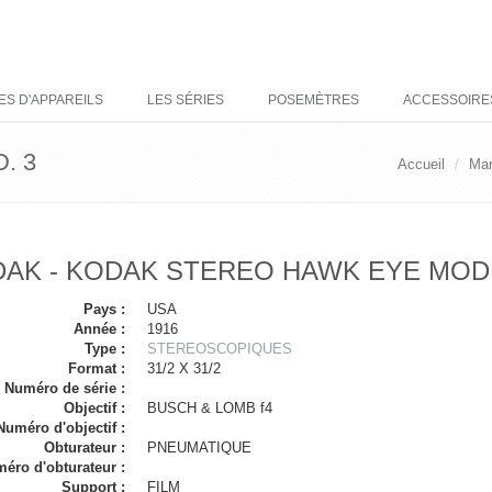
ES D'APPAREILS
LES SÉRIES
POSEMÈTRES
ACCESSOIRE
. 3
Accueil
Ma
AK - KODAK STEREO HAWK EYE MOD.
Pays :
USA
Année :
1916
Type :
STEREOSCOPIQUES
Format :
31/2 X 31/2
Numéro de série :
Objectif :
BUSCH & LOMB f4
Numéro d'objectif :
Obturateur :
PNEUMATIQUE
éro d'obturateur :
Support :
FILM