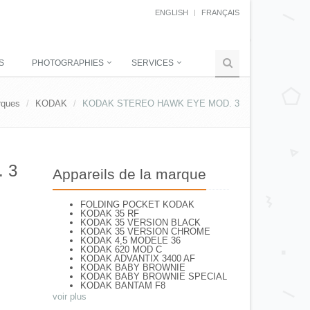
ENGLISH
FRANÇAIS
S
PHOTOGRAPHIES
SERVICES
rques
KODAK
KODAK STEREO HAWK EYE MOD. 3
 3
Appareils de la marque
FOLDING POCKET KODAK
KODAK 35 RF
KODAK 35 VERSION BLACK
KODAK 35 VERSION CHROME
KODAK 4,5 MODELE 36
KODAK 620 MOD C
KODAK ADVANTIX 3400 AF
KODAK BABY BROWNIE
KODAK BABY BROWNIE SPECIAL
KODAK BANTAM F8
KODAK BANTAM SPECIAL (Déco)
voir plus
KODAK BR. JUNIOR 620 Mod 112