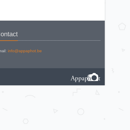
KODAK BROWNE FLASH CAMERA
KODAK BROWNIE 127
KODAK BROWNIE 127 CAMERA
KODAK BROWNIE FLASH B
CAMERA
KODAK BROWNIE HOLIDAY
FLASH
KODAK BROWNIE PLIANT SIX 16
KODAK BROWNIE REFLEX SYN.
ontact
KODAK BROWNIE SIX-20 MOD. E
WITH FLASH
KODAK BROWNIE STARFLASH red
KODAK BULL'S EYE Nr 2 Mod. D
KODAK BULLS-EYE Nr 4 MOD. OF
info@appaphot.be
ail:
1898
KODAK CAMEO
KODAK CAMEO MOTOR EX
KODAK CHEVRON
KODAK COLORSNAP 35
KODAK CRESTA
KODAK DISK 3500
KODAK DISK 4000
KODAK DUAFLEX II
KODAK DUO 620
KODAK EK 100
KODAK EK 160 EF
KODAK EK2 INSTANT CAMERA
KODAK EK6 INSTANT CAMERA
KODAK EKTRA 100 CAMERA
KODAK EKTRA 12
KODAK EKTRA 22 CAMERA
KODAK EKTRA 250 CAMERA
KODAK EKTRALITE 400
KODAK FOLDING POCKET (2)
KODAK FOLDING POCKET N°3