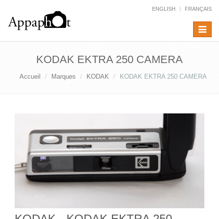
ENGLISH
FRANÇAIS
Toggle
navigat
KODAK EKTRA 250 CAMERA
Accueil
Marques
KODAK
KODAK EKTRA 250 CAMERA
KODAK - KODAK EKTRA 250