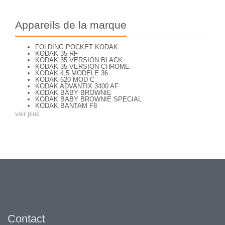
Appareils de la marque
FOLDING POCKET KODAK
KODAK 35 RF
KODAK 35 VERSION BLACK
KODAK 35 VERSION CHROME
KODAK 4,5 MODELE 36
KODAK 620 MOD C
KODAK ADVANTIX 3400 AF
KODAK BABY BROWNIE
KODAK BABY BROWNIE SPECIAL
KODAK BANTAM F8
KODAK BANTAM SPECIAL (Déco)
voir plus
KODAK BR. JUNIOR 620 Mod 112
KODAK BROWNE FLASH CAMERA
KODAK BROWNIE 127
KODAK BROWNIE 127 CAMERA
KODAK BROWNIE FLASH B CAMERA
KODAK BROWNIE HOLIDAY FLASH
KODAK BROWNIE PLIANT SIX 16
KODAK BROWNIE REFLEX SYN.
KODAK BROWNIE SIX-20 MOD. E WITH FLASH
KODAK BROWNIE STARFLASH red
KODAK BULL'S EYE Nr 2 Mod. D
KODAK BULLS-EYE Nr 4 MOD. OF 1898
KODAK CAMEO
KODAK CAMEO MOTOR EX
KODAK CHEVRON
Contact
KODAK COLORSNAP 35
KODAK CRESTA