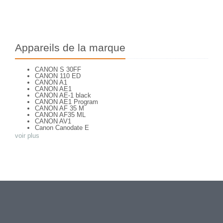
Appareils de la marque
CANON S 30FF
CANON 110 ED
CANON A1
CANON AE1
CANON AE-1 black
CANON AE1 Program
CANON AF 35 M
CANON AF35 ML
CANON AV1
Canon Canodate E
CANON Canonet QL 25
voir plus
CANON Canonet 28
CANON CANONET QL 19
CANON Canonet QL 19 E
CANON Canonflex RM
CANON CANONFLEX RP
CANON Datematic
CANON Demi EE 17
CANON DIAL 35 - 2
CANON EF
CANON ELPH Jr
CANON EOS 100
CANON EOS 1000F
CANON EOS 1000Fn