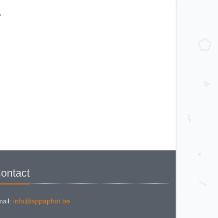
CANON CANONET QL 19
CANON Canonet QL 19 E
CANON Canonflex RM
°
CANON CANONFLEX RP
CANON Datematic
CANON Demi EE 17
CANON DIAL 35 - 2
CANON EF
CANON ELPH Jr
CANON EOS 100
CANON EOS 1000F
CANON EOS 1000Fn
CANON EOS 300
CANON EOS 5
CANON EOS 500 N
CANON EOS 5000
CANON EOS 600
CANON EOS IX
CANON EOS KISS
CANON EX-EE
CANON F-1 (Style II)
Canon F-A
CANON FT QL + booster
CANON FTb QL
CANON FTb QL Black
CANON FTB QL BLACK VERSION
2
ontact
CANON FX
CANON IV SB
CANON IXUS
CANON Ixus Concept
CANON IXUS II
info@appaphot.be
ail:
CANON IXUS L-1
CANON Ixus Z70
CANON P