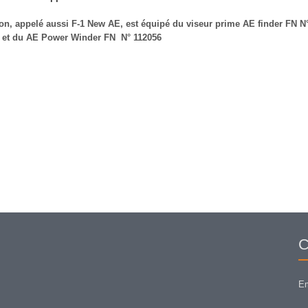
n, appelé aussi F-1 New AE, est équipé du viseur prime AE finder FN N
 et du AE Power Winder FN N° 112056
C
Em