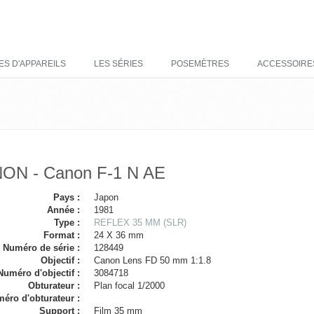
ES D'APPAREILS
LES SÉRIES
POSEMÈTRES
ACCESSOIRE
ON - Canon F-1 N AE
Pays :
Japon
Année :
1981
Type :
REFLEX 35 MM (SLR)
Format :
24 X 36 mm
Numéro de série :
128449
Objectif :
Canon Lens FD 50 mm 1:1.8
Numéro d'objectif :
3084718
Obturateur :
Plan focal 1/2000
éro d'obturateur :
Support :
Film 35 mm