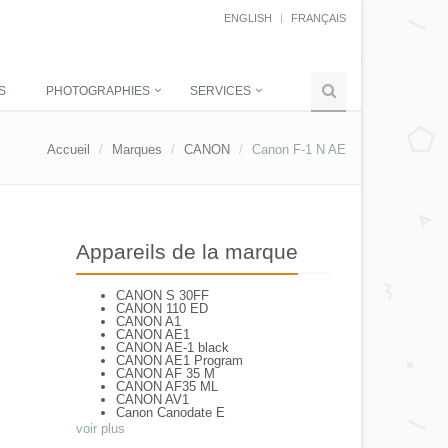
ENGLISH
FRANÇAIS
S
PHOTOGRAPHIES
SERVICES
Accueil
Marques
CANON
Canon F-1 N AE
Appareils de la marque
CANON S 30FF
CANON 110 ED
CANON A1
CANON AE1
CANON AE-1 black
CANON AE1 Program
CANON AF 35 M
CANON AF35 ML
CANON AV1
Canon Canodate E
CANON Canonet QL 25
voir plus
CANON Canonet 28