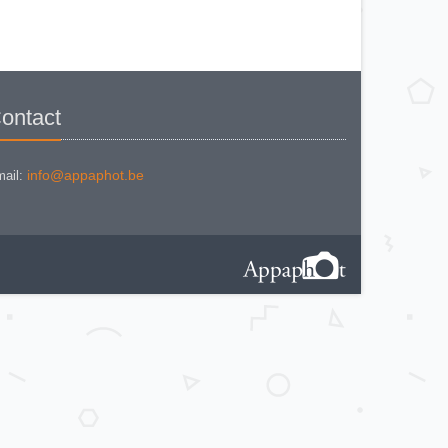
CANON Canonet QL 19 E
CANON Canonflex RM
CANON CANONFLEX RP
CANON Datematic
CANON Demi EE 17
CANON DIAL 35 - 2
CANON EF
CANON ELPH Jr
CANON EOS 100
ontact
CANON EOS 1000F
CANON EOS 1000Fn
CANON EOS 300
CANON EOS 5
CANON EOS 500 N
info@appaphot.be
ail:
CANON EOS 5000
CANON EOS 600
CANON EOS IX
CANON EOS KISS
CANON EX-EE
CANON F-1 (Style II)
Canon F-1 N AE
Canon F-A
CANON FT QL + booster
CANON FTb QL
CANON FTb QL Black
CANON FTB QL BLACK VERSION
2
CANON FX
CANON IV SB
CANON IXUS
CANON Ixus Concept
CANON IXUS II
CANON IXUS L-1
CANON Ixus Z70
CANON P