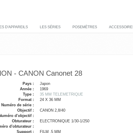
ES D'APPAREILS
LES SÉRIES
POSEMÈTRES
ACCESSOIRE
ON - CANON Canonet 28
Pays :
Japon
Année :
1969
Type :
35 MM TELEMETRIQUE
Format :
24 X 36 MM
Numéro de série :
Objectif :
CANON 2,8/40
Numéro d'objectif :
Obturateur :
ELECTRONIQUE 1/30-1/250
éro d'obturateur :
Support :
FILM ,5 MM