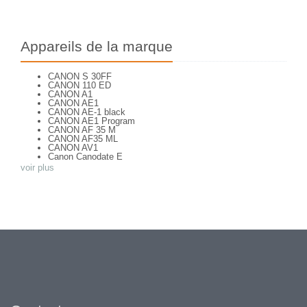
Appareils de la marque
CANON S 30FF
CANON 110 ED
CANON A1
CANON AE1
CANON AE-1 black
CANON AE1 Program
CANON AF 35 M
CANON AF35 ML
CANON AV1
Canon Canodate E
CANON Canonet QL 25
voir plus
CANON Canonet 28
CANON CANONET QL 19
CANON Canonet QL 19 E
CANON Canonflex RM
CANON CANONFLEX RP
CANON Datematic
CANON Demi EE 17
CANON DIAL 35 - 2
CANON EF
CANON ELPH Jr
CANON EOS 100
CANON EOS 1000F
CANON EOS 1000Fn
CANON EOS 300
CANON EOS 5