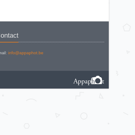
CANON CANONET QL 19
CANON Canonet QL 19 E
CANON Canonflex RM
CANON CANONFLEX RP
CANON Datematic
CANON Demi EE 17
CANON DIAL 35 - 2
CANON EF
CANON ELPH Jr
ontact
CANON EOS 100
CANON EOS 1000F
CANON EOS 1000Fn
CANON EOS 300
CANON EOS 5
info@appaphot.be
ail:
CANON EOS 500 N
CANON EOS 5000
CANON EOS 600
CANON EOS IX
CANON EOS KISS
CANON EX-EE
CANON F-1 (Style II)
Canon F-1 N AE
Canon F-A
CANON FT QL + booster
CANON FTb QL
CANON FTb QL Black
CANON FTB QL BLACK VERSION
2
CANON FX
CANON IV SB
CANON IXUS
CANON Ixus Concept
CANON IXUS II
CANON IXUS L-1
CANON Ixus Z70