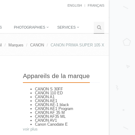
ENGLISH
FRANÇAIS
S
PHOTOGRAPHIES
SERVICES
l
Marques
CANON
CANON PRIMA SUPER 105 X
Appareils de la marque
CANON S 30FF
CANON 110 ED
CANON A1
CANON AE1
CANON AE-1 black
CANON AE1 Program
CANON AF 35 M
CANON AF35 ML
CANON AV1
Canon Canodate E
CANON Canonet QL 25
voir plus
CANON Canonet 28