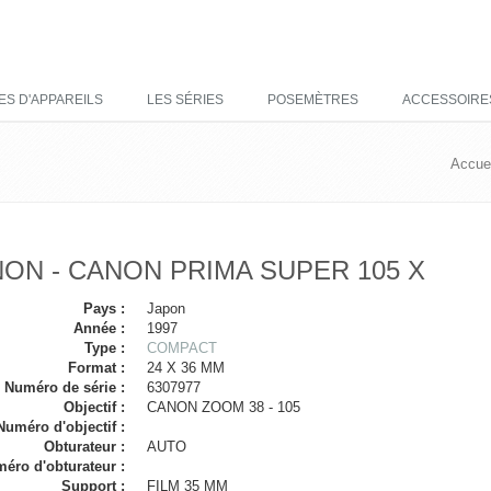
ES D'APPAREILS
LES SÉRIES
POSEMÈTRES
ACCESSOIRE
Accuei
ON - CANON PRIMA SUPER 105 X
Pays :
Japon
Année :
1997
Type :
COMPACT
Format :
24 X 36 MM
Numéro de série :
6307977
Objectif :
CANON ZOOM 38 - 105
Numéro d'objectif :
Obturateur :
AUTO
éro d'obturateur :
Support :
FILM 35 MM