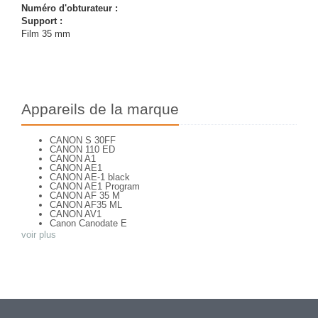
Numéro d'obturateur :
Support :
Film 35 mm
Appareils de la marque
CANON S 30FF
CANON 110 ED
CANON A1
CANON AE1
CANON AE-1 black
CANON AE1 Program
CANON AF 35 M
CANON AF35 ML
CANON AV1
Canon Canodate E
CANON Canonet QL 25
voir plus
CANON Canonet 28
CANON CANONET QL 19
CANON Canonet QL 19 E
CANON Canonflex RM
CANON CANONFLEX RP
CANON Datematic
CANON Demi EE 17
CANON DIAL 35 - 2
CANON EF