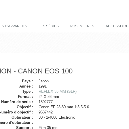
ES D'APPAREILS
LES SÉRIES
POSEMÈTRES
ACCESSOIRE
ON - CANON EOS 100
Pays :
Japon
Année :
1991
Type :
REFLEX 35 MM (SLR)
Format :
24 X 36 mm
Numéro de série :
1302777
Objectif :
Canon EF 28-80 mm 1:3.5-5.6
Numéro d'objectif :
9537442
Obturateur :
30 - 1/4000 Electronic
éro d'obturateur :
Support :
Film 35 mm