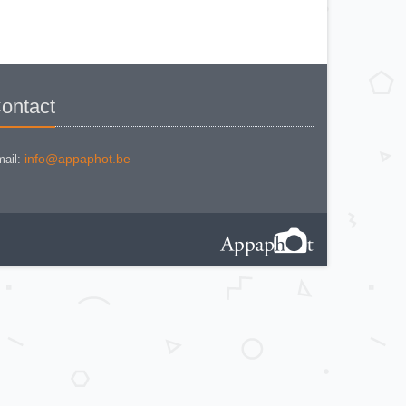
CANON CANONET QL 19
CANON Canonet QL 19 E
CANON Canonflex RM
CANON CANONFLEX RP
CANON Datematic
CANON Demi EE 17
CANON DIAL 35 - 2
CANON EF
CANON ELPH Jr
ontact
CANON EOS 1000F
CANON EOS 1000Fn
CANON EOS 300
CANON EOS 5
CANON EOS 500 N
info@appaphot.be
ail:
CANON EOS 5000
CANON EOS 600
CANON EOS IX
CANON EOS KISS
CANON EX-EE
CANON F-1 (Style II)
Canon F-1 N AE
Canon F-A
CANON FT QL + booster
CANON FTb QL
CANON FTb QL Black
CANON FTB QL BLACK VERSION
2
CANON FX
CANON IV SB
CANON IXUS
CANON Ixus Concept
CANON IXUS II
CANON IXUS L-1
CANON Ixus Z70
CANON P