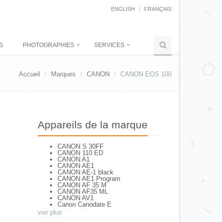
ENGLISH
FRANÇAIS
S
PHOTOGRAPHIES
SERVICES
Accueil
Marques
CANON
CANON EOS 100
Appareils de la marque
CANON S 30FF
CANON 110 ED
CANON A1
CANON AE1
CANON AE-1 black
CANON AE1 Program
CANON AF 35 M
CANON AF35 ML
CANON AV1
Canon Canodate E
CANON Canonet QL 25
voir plus
CANON Canonet 28