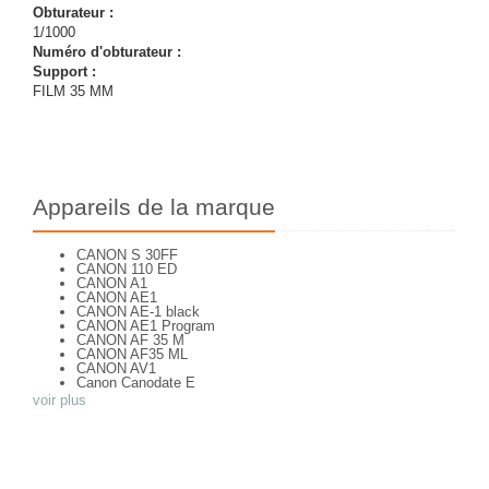
Obturateur :
1/1000
Numéro d'obturateur :
Support :
FILM 35 MM
Appareils de la marque
CANON S 30FF
CANON 110 ED
CANON A1
CANON AE1
CANON AE-1 black
CANON AE1 Program
CANON AF 35 M
CANON AF35 ML
CANON AV1
Canon Canodate E
CANON Canonet QL 25
voir plus
CANON Canonet 28
CANON CANONET QL 19
CANON Canonet QL 19 E
CANON Canonflex RM
CANON CANONFLEX RP
CANON Datematic