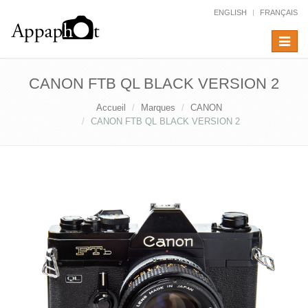
ENGLISH
FRANÇAIS
Toggle
navigat
CANON FTB QL BLACK VERSION 2
Accueil
Marques
CANON
CANON FTB QL BLACK VERSION 2