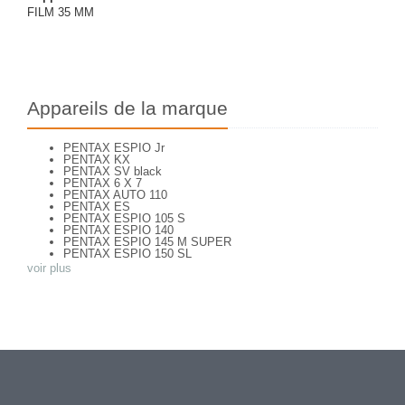
FILM 35 MM
Appareils de la marque
PENTAX ESPIO Jr
PENTAX KX
PENTAX SV black
PENTAX 6 X 7
PENTAX AUTO 110
PENTAX ES
PENTAX ESPIO 105 S
PENTAX ESPIO 140
PENTAX ESPIO 145 M SUPER
PENTAX ESPIO 150 SL
PENTAX ESPIO 160
voir plus
PENTAX K 1000
PENTAX K2
PENTAX KM
PENTAX ME super
PENTAX MG
Pentax P 30 T
PENTAX P30
PENTAX P30 n
PENTAX PC 505
PENTAX PC-55
PENTAX PC-550