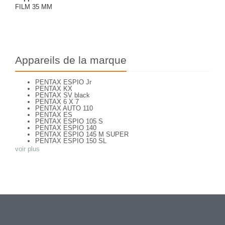
FILM 35 MM
Appareils de la marque
PENTAX ESPIO Jr
PENTAX KX
PENTAX SV black
PENTAX 6 X 7
PENTAX AUTO 110
PENTAX ES
PENTAX ESPIO 105 S
PENTAX ESPIO 140
PENTAX ESPIO 145 M SUPER
PENTAX ESPIO 150 SL
PENTAX ESPIO 160
voir plus
PENTAX K 1000
PENTAX K2
PENTAX KM
PENTAX ME super
PENTAX MG
Pentax P 30 T
PENTAX P30
PENTAX P30 n
PENTAX PC 505
PENTAX PC-55
PENTAX PC-550