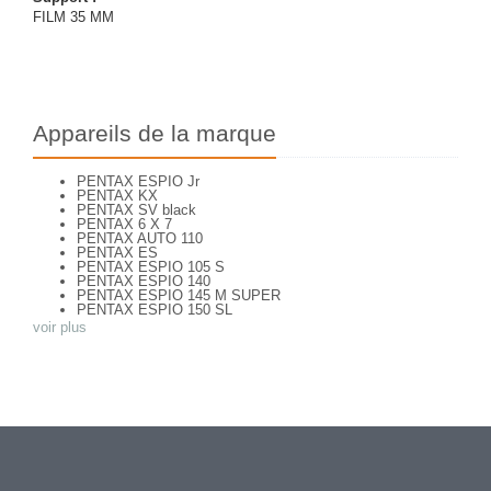
FILM 35 MM
Appareils de la marque
PENTAX ESPIO Jr
PENTAX KX
PENTAX SV black
PENTAX 6 X 7
PENTAX AUTO 110
PENTAX ES
PENTAX ESPIO 105 S
PENTAX ESPIO 140
PENTAX ESPIO 145 M SUPER
PENTAX ESPIO 150 SL
PENTAX ESPIO 160
voir plus
PENTAX K 1000
PENTAX K2
PENTAX KM
PENTAX ME super
PENTAX MG
Pentax P 30 T
PENTAX P30
PENTAX P30 n
PENTAX PC 505
PENTAX PC-550
PENTAX S