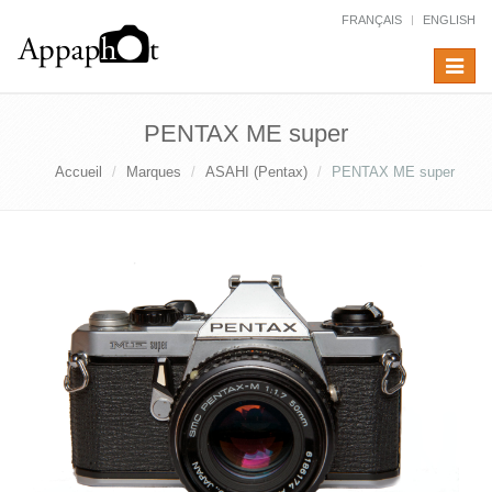
FRANÇAIS
ENGLISH
Toggle
navigat
PENTAX ME super
Accueil
Marques
ASAHI (Pentax)
PENTAX ME super