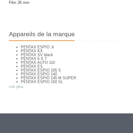
Film 35 mm
Appareils de la marque
PENTAX ESPIO Jr
PENTAX KX
PENTAX SV black
PENTAX 6 X 7
PENTAX AUTO 110
PENTAX ES
PENTAX ESPIO 105 S
PENTAX ESPIO 140
PENTAX ESPIO 145 M SUPER
PENTAX ESPIO 150 SL
PENTAX ESPIO 160
voir plus
PENTAX K 1000
PENTAX K2
PENTAX KM
PENTAX MG
Pentax P 30 T
PENTAX P30
PENTAX P30 n
PENTAX PC 505
PENTAX PC-55
PENTAX PC-550
PENTAX S
PENTAX S1a