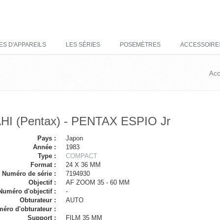
ES D'APPAREILS
LES SÉRIES
POSEMÈTRES
ACCESSOIRE
Acc
HI (Pentax) - PENTAX ESPIO Jr
Pays :
Japon
Année :
1983
Type :
COMPACT
Format :
24 X 36 MM
Numéro de série :
7194930
Objectif :
AF ZOOM 35 - 60 MM
Numéro d'objectif :
-
Obturateur :
AUTO
éro d'obturateur :
Support :
FILM 35 MM