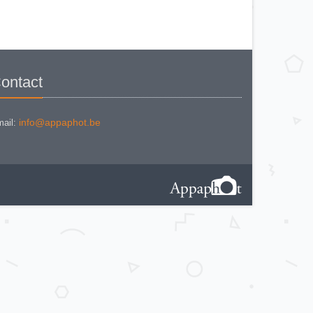
PENTAX KM
PENTAX ME super
PENTAX MG
Pentax P 30 T
PENTAX P30
PENTAX P30 n
PENTAX PC 505
PENTAX PC-55
PENTAX PC-550
ontact
PENTAX S
PENTAX S1a
PENTAX S3
PENTAX SF7
PENTAX SFX
info@appaphot.be
ail:
PENTAX SPOTMATIC
PENTAX SPOTMATIC F
PENTAX SPOTMATIC II
PENTAX SPOTMATIC (SP F)
BLACK
PENTAX SPOTMATIC SP 1000
PENTAX SPOTMATIC SP II
PENTAX SUPER A
PENTAX SV BLACK
PENTAX SV chrome
Pentax Z-20
PENTAX ZOOM 105 R
PENTAX ZOOM 70 S
PENTAX ZOOM 70 X
PENTAX ZOOM 90