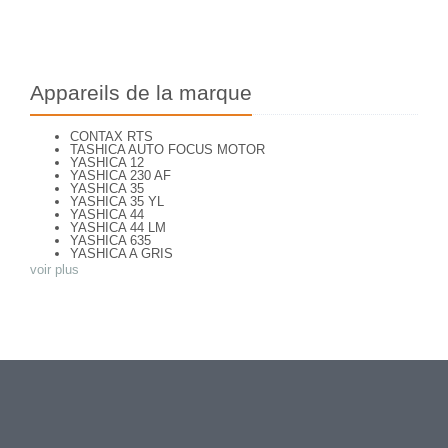
Appareils de la marque
CONTAX RTS
TASHICA AUTO FOCUS MOTOR
YASHICA 12
YASHICA 230 AF
YASHICA 35
YASHICA 35 YL
YASHICA 44
YASHICA 44 LM
YASHICA 635
YASHICA A GRIS
YASHICA A NOIR
voir plus
YASHICA AF J
YASHICA ATORON
YASHICA B
YASHICA C
YASHICA CONTAX 139 Quartz
YASHICA D
YASHICA ELECTRO 35
YASHICA ELECTRO 35 CC
YASHICA ELECTRO 35 GTN
YASHICA EZ-MATIC
YASHICA FR II
YASHICA FR-I
YASHICA JP