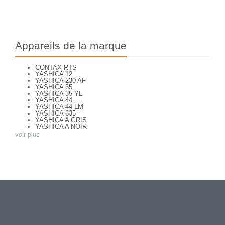
Appareils de la marque
CONTAX RTS
YASHICA 12
YASHICA 230 AF
YASHICA 35
YASHICA 35 YL
YASHICA 44
YASHICA 44 LM
YASHICA 635
YASHICA A GRIS
YASHICA A NOIR
YASHICA AF J
voir plus
YASHICA ATORON
YASHICA B
YASHICA C
YASHICA CONTAX 139 Quartz
YASHICA D
YASHICA ELECTRO 35
YASHICA ELECTRO 35 CC
YASHICA ELECTRO 35 GTN
YASHICA EZ-MATIC
YASHICA FR II
YASHICA FR-I
YASHICA JP
YASHICA LM
YASHICA LYNX 14