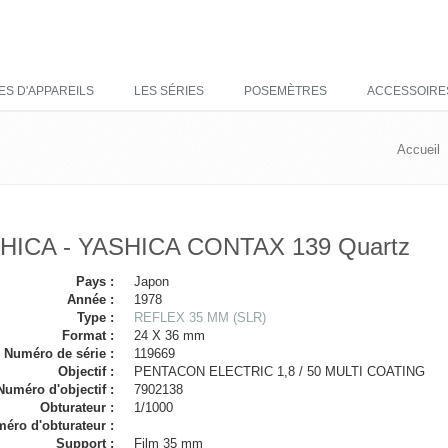
ES D'APPAREILS
LES SÉRIES
POSEMÈTRES
ACCESSOIRE
Accueil
HICA - YASHICA CONTAX 139 Quartz
Pays :
Japon
Année :
1978
Type :
REFLEX 35 MM (SLR)
Format :
24 X 36 mm
Numéro de série :
119669
Objectif :
PENTACON ELECTRIC 1,8 / 50 MULTI COATING
Numéro d'objectif :
7902138
Obturateur :
1/1000
éro d'obturateur :
Support :
Film 35 mm