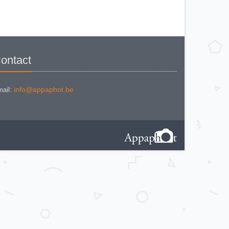
YASHICA ATORON
YASHICA B
YASHICA C
YASHICA D
YASHICA ELECTRO 35
YASHICA ELECTRO 35 CC
YASHICA ELECTRO 35 GTN
YASHICA EZ-MATIC
YASHICA FR II
ontact
YASHICA FR-I
YASHICA JP
YASHICA LM
YASHICA LYNX 14
YASHICA M (VERSION 1960)
info@appaphot.be
ail:
YASHICA MAT
YASHICA MAT 124
YASHICA Mat EM
YASHICA ME-1
YASHICA MG-1
YASHICA MG-1 noir
YASHICA Mimy
YASHICA MINIMATIC - EL
YASHICA MINISTER D
YASHICA MINISTER III
YASHICA REFLEX 35 J
YASHICA Samurai X 3.0
YASHICA TL - E
YASHICA TL ELECTRO
YASHICA TL ELECTRO X
YASHICA ZOOMATE 70
YASHICAFLEX AS II