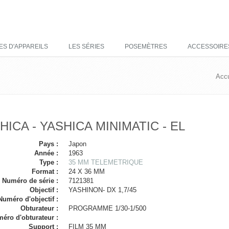
ES D'APPAREILS
LES SÉRIES
POSEMÈTRES
ACCESSOIRE
Accu
HICA - YASHICA MINIMATIC - EL
Pays :
Japon
Année :
1963
Type :
35 MM TELEMETRIQUE
Format :
24 X 36 MM
Numéro de série :
7121381
Objectif :
YASHINON- DX 1,7/45
Numéro d'objectif :
Obturateur :
PROGRAMME 1/30-1/500
éro d'obturateur :
Support :
FILM 35 MM