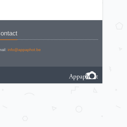
YASHICA ATORON
YASHICA B
YASHICA C
YASHICA CONTAX 139 Quartz
YASHICA D
YASHICA ELECTRO 35
YASHICA ELECTRO 35 CC
YASHICA ELECTRO 35 GTN
YASHICA EZ-MATIC
ontact
YASHICA FR II
YASHICA FR-I
YASHICA JP
YASHICA LM
YASHICA LYNX 14
info@appaphot.be
ail:
YASHICA M (VERSION 1960)
YASHICA MAT
YASHICA MAT 124
YASHICA Mat EM
YASHICA ME-1
YASHICA MG-1
YASHICA MG-1 noir
YASHICA Mimy
YASHICA MINISTER D
YASHICA MINISTER III
YASHICA REFLEX 35 J
YASHICA Samurai X 3.0
YASHICA TL - E
YASHICA TL ELECTRO
YASHICA TL ELECTRO X
YASHICA ZOOMATE 70
YASHICAFLEX AS II