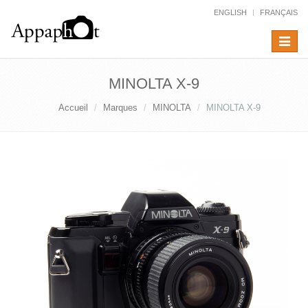
ENGLISH
FRANÇAIS
Toggle
navigat
MINOLTA X-9
Accueil
Marques
MINOLTA
MINOLTA X-9