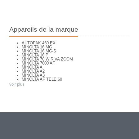
Appareils de la marque
AUTOPAK 450 EX
MINOLTA 16 MG
MINOLTA 16 MG-S
MINOLTA 16 P
MINOLTA 70 W RIVA ZOOM
MINOLTA 7000 AF
MINOLTA A
MINOLTA A2
MINOLTA A3
MINOLTA AF TELE 60
MINOLTA AF ZOOM 65
voir plus
MINOLTA AF-S
MINOLTA AL-F
MINOLTA AUTOCORD
MINOLTA AUTOCORD CdS I
MINOLTA AUTOPACK 460 TX
MINOLTA DYNAX 3xi
MINOLTA DYNAX 40
MINOLTA DYNAX 5
MINOLTA DYNAX 5000 i
MINOLTA DYNAX SP xi
MINOLTA EXPLORER
MINOLTA F25
MINOLTA FREEDOM DUAL 60