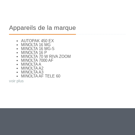
Appareils de la marque
AUTOPAK 450 EX
MINOLTA 16 MG
MINOLTA 16 MG-S
MINOLTA 16 P
MINOLTA 70 W RIVA ZOOM
MINOLTA 7000 AF
MINOLTA A
MINOLTA A2
MINOLTA A3
MINOLTA AF TELE 60
MINOLTA AF ZOOM 65
voir plus
MINOLTA AF-S
MINOLTA AL-F
MINOLTA AUTO FOCUS
MINOLTA AUTOCORD
MINOLTA AUTOCORD CdS I
MINOLTA AUTOPACK 460 TX
MINOLTA DYNAX 3xi
MINOLTA DYNAX 40
MINOLTA DYNAX 5
MINOLTA DYNAX 5000 i
MINOLTA DYNAX SP xi
MINOLTA EXPLORER
MINOLTA F25
MINOLTA FREEDOM DUAL 60