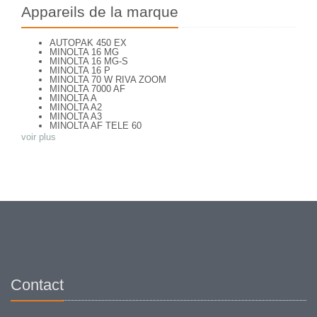
Appareils de la marque
AUTOPAK 450 EX
MINOLTA 16 MG
MINOLTA 16 MG-S
MINOLTA 16 P
MINOLTA 70 W RIVA ZOOM
MINOLTA 7000 AF
MINOLTA A
MINOLTA A2
MINOLTA A3
MINOLTA AF TELE 60
MINOLTA AF ZOOM 65
voir plus
MINOLTA AF-S
MINOLTA AL-F
MINOLTA AUTO FOCUS
MINOLTA AUTOCORD
MINOLTA AUTOCORD CdS I
MINOLTA AUTOPACK 460 TX
MINOLTA DYNAX 3xi
MINOLTA DYNAX 40
MINOLTA DYNAX 5
MINOLTA DYNAX 5000 i
MINOLTA DYNAX SP xi
MINOLTA EXPLORER
MINOLTA F25
MINOLTA FREEDOM DUAL 60
MINOLTA FREEDOM FAMILY ZOOM 2
Contact
MINOLTA FREEDOM ZOOM 105 EX DATE
MINOLTA FS E II
MINOLTA HI MATIC AF
MINOLTA HI-MATIC 7 S