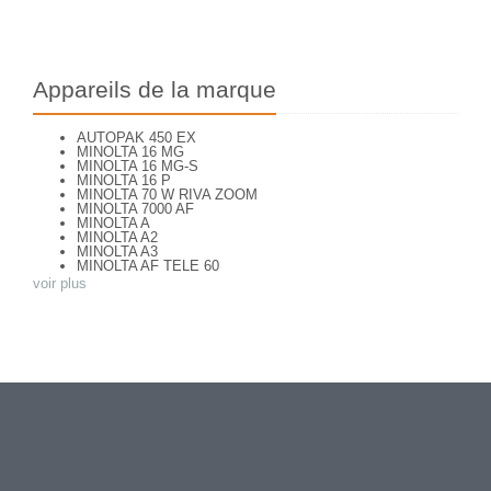
Appareils de la marque
AUTOPAK 450 EX
MINOLTA 16 MG
MINOLTA 16 MG-S
MINOLTA 16 P
MINOLTA 70 W RIVA ZOOM
MINOLTA 7000 AF
MINOLTA A
MINOLTA A2
MINOLTA A3
MINOLTA AF TELE 60
MINOLTA AF ZOOM 65
voir plus
MINOLTA AF-S
MINOLTA AL-F
MINOLTA AUTO FOCUS
MINOLTA AUTOCORD
MINOLTA AUTOCORD CdS I
MINOLTA AUTOPACK 460 TX
MINOLTA DYNAX 3xi
MINOLTA DYNAX 40
MINOLTA DYNAX 5
MINOLTA DYNAX 5000 i
MINOLTA DYNAX SP xi
MINOLTA EXPLORER
MINOLTA F25
MINOLTA FREEDOM DUAL 60