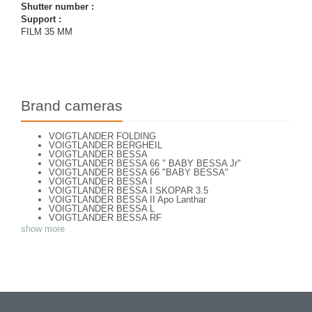
Shutter number :
Support :
FILM 35 MM
Brand cameras
VOIGTLANDER FOLDING
VOIGTLANDER BERGHEIL
VOIGTLANDER BESSA
VOIGTLANDER BESSA 66 " BABY BESSA Jr"
VOIGTLANDER BESSA 66 "BABY BESSA"
VOIGTLANDER BESSA I
VOIGTLANDER BESSA I SKOPAR 3.5
VOIGTLANDER BESSA II Apo Lanthar
VOIGTLANDER BESSA L
VOIGTLANDER BESSA RF
VOIGTLANDER BESSA VOIGTAR 4.5
show more
VOIGTLANDER BESSA VOIGTAR 6.3
VOIGTLANDER BESSAMATIC
VOIGTLANDER BESSAMATIC CS
VOIGTLANDER BESSY AK
VOIGTLANDER BESSY K
VOIGTLANDER BRILLANT
VOIGTLANDER BRILLANT
VOIGTLANDER BRILLANT ( focusing Compur)
VOIGTLANDER BRILLANT (focusing-Compur Rapid)