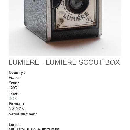
LUMIERE - LUMIERE SCOUT BOX
Country :
France
Year :
1935
Type :
BOX
Format :
6 X 9 CM
Serial Number :
-
Lens :
MENISQUE 3 OUVERTURES