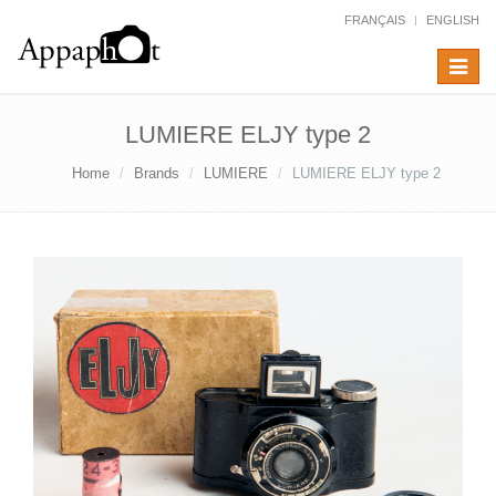
FRANÇAIS
ENGLISH
Toggle
navigat
LUMIERE ELJY type 2
Home
Brands
LUMIERE
LUMIERE ELJY type 2