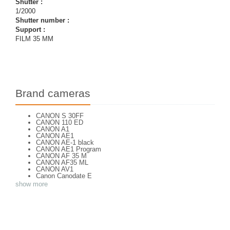
Shutter :
1/2000
Shutter number :
Support :
FILM 35 MM
Brand cameras
CANON S 30FF
CANON 110 ED
CANON A1
CANON AE1
CANON AE-1 black
CANON AE1 Program
CANON AF 35 M
CANON AF35 ML
CANON AV1
Canon Canodate E
CANON Canonet QL 25
show more
CANON Canonet 28
CANON CANONET QL 19
CANON Canonet QL 19 E
CANON Canonflex RM
CANON CANONFLEX RP
CANON Datematic
CANON Demi EE 17