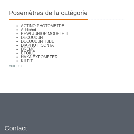
Posemètres de la catégorie
ACTINO-PHOTOMETRE
Addiphot
BEWI JUNIOR MODELE II
DECOUDUN
DECOUDUN TUBE
DIAPHOT ICONTA
DREMO
ETOILE
HAKA EXPOMETER
KILFIT
LEUDI
voir plus
PHOTOMETRE INFAILLIBLE
PRACTOS I
PRACTOS II
TELE-BEWI
Watkins Bee Meter
Contact