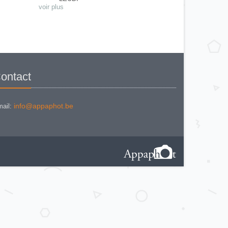
PAP CHRONOSCOPE
voir plus
PHOTOMETRE INFAILLIBLE
PRACTOS I
PRACTOS II
TELE-BEWI
Watkins Bee Meter
ontact
info@appaphot.be
ail: